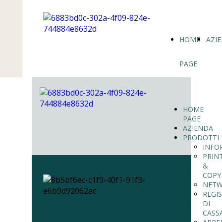
HOME
AZI
PAGE
HOME
PAGE
AZIENDA
PRODOTTI
INFO
PRIN
&
COPY
NETW
REGI
DI
CASS