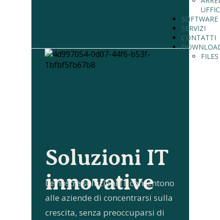
ARRE
UFFIC
SOFTWARE
SERVIZI
CONTATTI
DOWNLOA
FILES
Soluzioni IT
innovative
Le nostre soluzioni IT consentono
alle aziende di concentrarsi sulla
crescita, senza preoccuparsi di